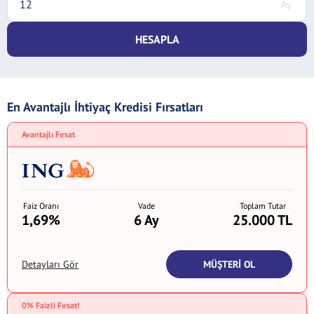
HESAPLA
En Avantajlı İhtiyaç Kredisi Fırsatları
Avantajlı Fırsat
Faiz Oranı
Vade
Toplam Tutar
1,69%
6 Ay
25.000 TL
MÜŞTERİ OL
Detayları Gör
0% Faizli Fırsat!