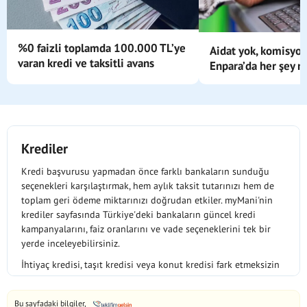
%0 faizli toplamda 100.000 TL’ye
Aidat yok, komisyon
varan kredi ve taksitli avans
Enpara’da her şey m
Krediler
Kredi başvurusu yapmadan önce farklı bankaların sunduğu
seçenekleri karşılaştırmak, hem aylık taksit tutarınızı hem de
toplam geri ödeme miktarınızı doğrudan etkiler. myMani'nin
krediler sayfasında Türkiye'deki bankaların güncel kredi
kampanyalarını, faiz oranlarını ve vade seçeneklerini tek bir
yerde inceleyebilirsiniz.
İhtiyaç kredisi, taşıt kredisi veya konut kredisi fark etmeksizin
her kredi türü için bankaların öne çıkan tekliflerini bu sayfada
bulabilirsiniz. Bazı bankalar belirli dönemlerde faizsiz veya
Bu sayfadaki bilgiler,