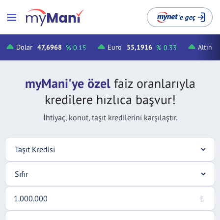
'e geç
Dolar
47,6968
Euro
55,1916
Altın
% 0.15
% 0.33
myMani'ye özel
faiz oranlarıyla
kredilere hızlıca başvur!
İhtiyaç, konut, taşıt kredilerini karşılaştır.