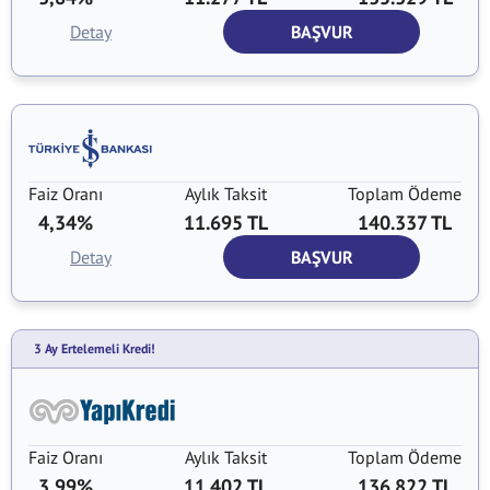
Detay
BAŞVUR
Faiz Oranı
Aylık Taksit
Toplam Ödeme
4,34%
11.695 TL
140.337 TL
Detay
BAŞVUR
3 Ay Ertelemeli Kredi!
Faiz Oranı
Aylık Taksit
Toplam Ödeme
3,99%
11.402 TL
136.822 TL