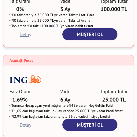
Faiz Oranı
Vade
Toplam Tutar
0%
3 Ay
100.000 TL
%0 faiz oranıyla 75.000 TL’ye varan Taksitli Artı Para
%0 faiz oranıyla 25.000 TL’ye varan Taksitli Avans
Toplamda %0 faizli 100.000 TL'ye varan nakit fırsatı
Detay
MÜŞTERİ OL
Avantajlı Fırsat
Faiz Oranı
Vade
Toplam Tutar
1,69%
6 Ay
25.000 TL
Turuncu Hesap açan yeni müşterilere%45’e varan Hoş Geldin Faizi
%1,69'dan başlayan faiz ile 6 ay vadede 25.000 TL'ye kadar kredi fırsatı
%2,99'dan başlayan faiz oranlarıyla 36 ay vadeli ihtiyaç kredisi
Detay
MÜŞTERİ OL