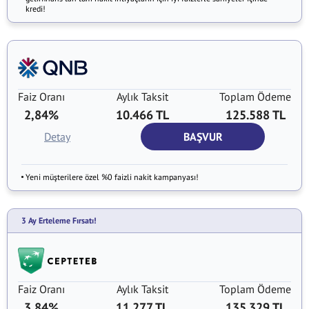
kredi!
Faiz Oranı
Aylık Taksit
Toplam Ödeme
2,84%
10.466 TL
125.588 TL
Detay
BAŞVUR
Yeni müşterilere özel %0 faizli nakit kampanyası!
3 Ay Erteleme Fırsatı!
Faiz Oranı
Aylık Taksit
Toplam Ödeme
3,84%
11.277 TL
135.329 TL