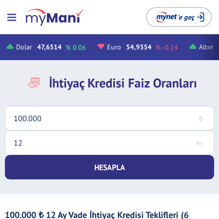
'e geç
Dolar
47,6514
Euro
54,9354
Altın
% 0.06
% -0.14
İhtiyaç Kredisi Faiz Oranları
HESAPLA
100.000
12 Ay Vade İhtiyaç Kredisi Teklifleri (6
₺