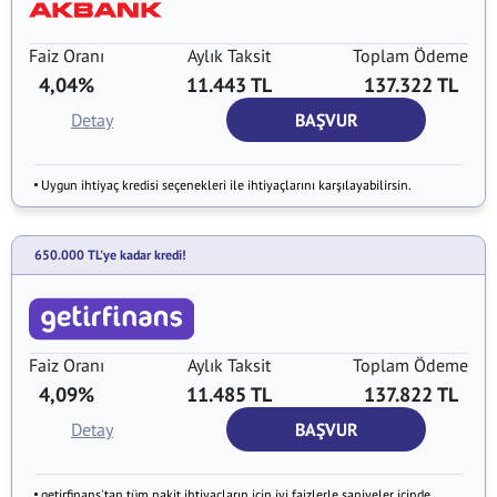
Faiz Oranı
Aylık Taksit
Toplam Ödeme
4,04%
11.443 TL
137.322 TL
Detay
BAŞVUR
Uygun ihtiyaç kredisi seçenekleri ile ihtiyaçlarını karşılayabilirsin.
650.000 TL'ye kadar kredi!
Faiz Oranı
Aylık Taksit
Toplam Ödeme
4,09%
11.485 TL
137.822 TL
Detay
BAŞVUR
getirfinans'tan tüm nakit ihtiyaçların için iyi faizlerle saniyeler içinde