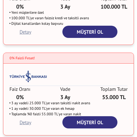
0%
3 Ay
100.000 TL
Yeni müşterilere özel
100.000 TL’ye varan faizsiz kredi ve taksitli avans
Dijital kanallardan kolay başvuru
Detay
MÜŞTERİ OL
0% Faizli Fırsat!
Faiz Oranı
Vade
Toplam Tutar
0%
3 Ay
55.000 TL
3 ay vadeli 25.000 TL’ye varan taksitli nakit avans
1 ay vadeli 30.000 TL’ye varan ek hesap
Toplamda %0 faizli 55.000 TL'ye varan nakit
Detay
MÜŞTERİ OL