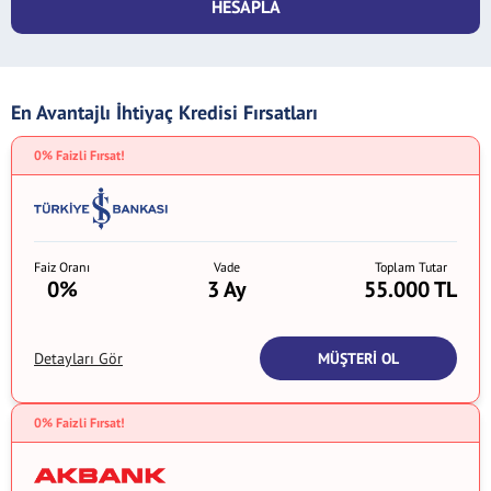
HESAPLA
En Avantajlı İhtiyaç Kredisi Fırsatları
0% Faizli Fırsat!
Faiz Oranı
Vade
Toplam Tutar
0%
3 Ay
55.000 TL
MÜŞTERİ OL
Detayları Gör
0% Faizli Fırsat!