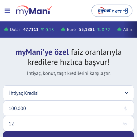
'e geç
Dolar
47,7111
Euro
55,1881
Altın
% 0.18
% 0.32
myMani'ye özel
faiz oranlarıyla
kredilere hızlıca başvur!
İhtiyaç, konut, taşıt kredilerini karşılaştır.