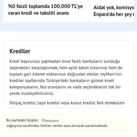
%0 faizli toplamda 100.000 TL’ye
Aidat yok, komisyon
varan kredi ve taksitli avans
Enpara’da her şey m
Krediler
Kredi başvurusu yapmadan önce farklı bankaların sunduğu
seçenekleri karşılaştırmak, hem aylık taksit tutarınızı hem de
toplam geri ödeme miktarınızı doğrudan etkiler. myMani'nin
krediler sayfasında Türkiye'deki bankaların güncel kredi
kampanyalarını, faiz oranlarını ve vade seçeneklerini tek bir
yerde inceleyebilirsiniz.
İhtiyaç kredisi, taşıt kredisi veya konut kredisi fark etmeksizin
her kredi türü için bankaların öne çıkan tekliflerini bu sayfada
bulabilirsiniz. Bazı bankalar belirli dönemlerde faizsiz veya
Bu sayfadaki bilgiler,
düşük faizli kampanyalar düzenlerken, bazıları uzun vade
sağlayıcısı tarafından iletilen veriler esas alınarak sunulmaktadır.
seçenekleri veya ertelemeli ödeme imkanları sunmaktadır. Bu
fırsatları değerlendirmek için güncel kampanyaları takip