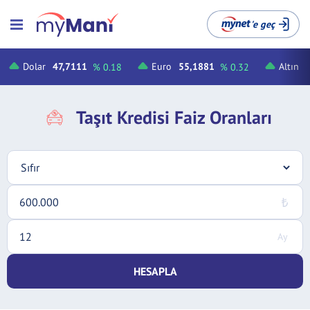
'e geç
Dolar
47,7111
Euro
55,1881
Altın
% 0.18
% 0.32
Taşıt Kredisi Faiz Oranları
HESAPLA