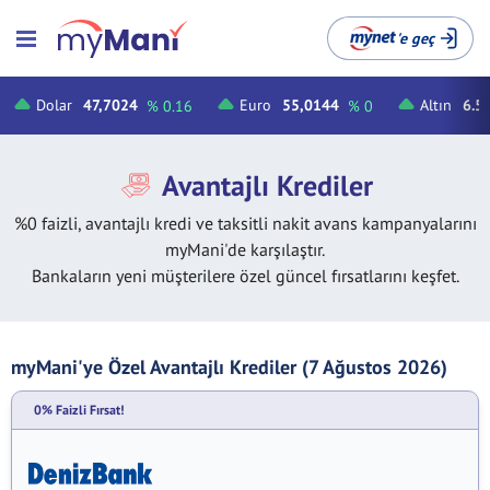
'e geç
Dolar
47,7024
Euro
55,0144
Altın
6.5
% 0.16
% 0
Avantajlı Krediler
%0 faizli, avantajlı kredi ve taksitli nakit avans kampanyalarını
myMani'de karşılaştır.
Bankaların yeni müşterilere özel güncel fırsatlarını keşfet.
myMani'ye Özel Avantajlı Krediler (7 Ağustos 2026)
0% Faizli Fırsat!