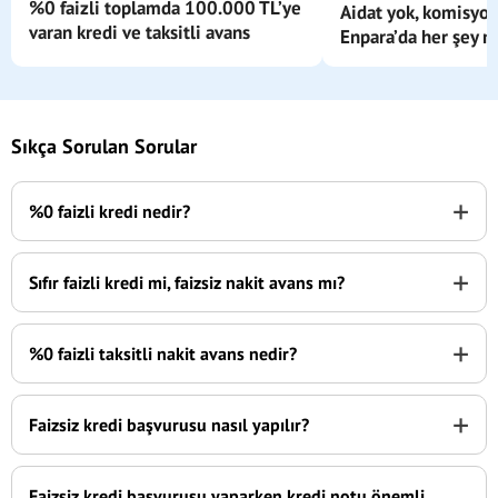
%0 faizli toplamda 100.000 TL’ye
Aidat yok, komisyon
varan kredi ve taksitli avans
Enpara’da her şey m
Sıkça Sorulan Sorular
+
%0 faizli kredi nedir?
+
Sıfır faizli kredi mi, faizsiz nakit avans mı?
+
%0 faizli taksitli nakit avans nedir?
+
Faizsiz kredi başvurusu nasıl yapılır?
Faizsiz kredi başvurusu yaparken kredi notu önemli