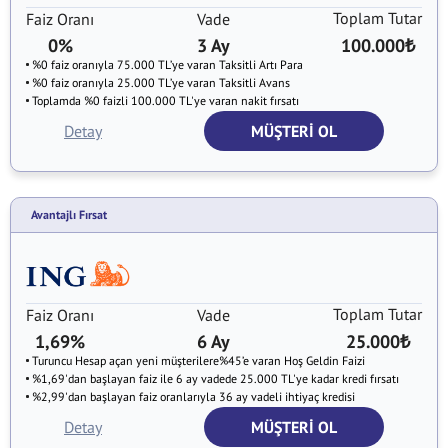
Toplam Tutar
Faiz Oranı
Vade
0%
3 Ay
100.000
₺
%0 faiz oranıyla 75.000 TL’ye varan Taksitli Artı Para
%0 faiz oranıyla 25.000 TL’ye varan Taksitli Avans
Toplamda %0 faizli 100.000 TL'ye varan nakit fırsatı
Detay
MÜŞTERİ OL
Avantajlı Fırsat
Toplam Tutar
Faiz Oranı
Vade
1,69%
6 Ay
25.000
₺
Turuncu Hesap açan yeni müşterilere%45’e varan Hoş Geldin Faizi
%1,69'dan başlayan faiz ile 6 ay vadede 25.000 TL'ye kadar kredi fırsatı
%2,99'dan başlayan faiz oranlarıyla 36 ay vadeli ihtiyaç kredisi
Detay
MÜŞTERİ OL