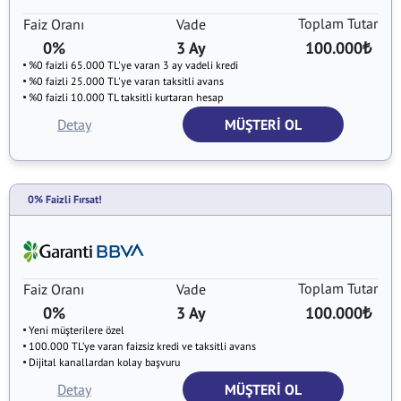
Toplam Tutar
Faiz Oranı
Vade
0%
3 Ay
100.000
₺
%0 faizli 65.000 TL'ye varan 3 ay vadeli kredi
%0 faizli 25.000 TL'ye varan taksitli avans
%0 faizli 10.000 TL taksitli kurtaran hesap
Detay
MÜŞTERİ OL
0% Faizli Fırsat!
Toplam Tutar
Faiz Oranı
Vade
0%
3 Ay
100.000
₺
Yeni müşterilere özel
100.000 TL’ye varan faizsiz kredi ve taksitli avans
Dijital kanallardan kolay başvuru
Detay
MÜŞTERİ OL