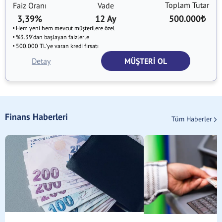
Toplam Tutar
Faiz Oranı
Vade
3,39%
12 Ay
500.000
₺
Hem yeni hem mevcut müşterilere özel
%3.39’dan başlayan faizlerle
500.000 TL'ye varan kredi fırsatı
Detay
MÜŞTERİ OL
Finans Haberleri
Tüm Haberler