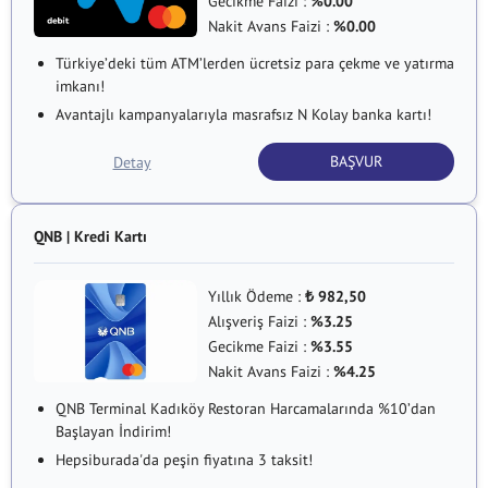
Gecikme Faizi :
%0.00
Nakit Avans Faizi :
%0.00
Türkiye’deki tüm ATM’lerden ücretsiz para çekme ve yatırma
imkanı!
Avantajlı kampanyalarıyla masrafsız N Kolay banka kartı!
BAŞVUR
Detay
QNB | Kredi Kartı
Yıllık Ödeme :
982,50
₺
Alışveriş Faizi :
%3.25
Gecikme Faizi :
%3.55
Nakit Avans Faizi :
%4.25
QNB Terminal Kadıköy Restoran Harcamalarında %10’dan
Başlayan İndirim!
Hepsiburada'da peşin fiyatına 3 taksit!