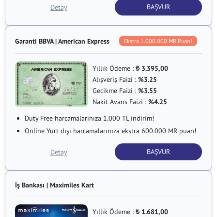
BAŞVUR
Detay
Garanti BBVA | American Express
Ekstra 1.000.000 MR Puan!
Yıllık Ödeme :
3.395,00
₺
Alışveriş Faizi :
%3.25
Gecikme Faizi :
%3.55
Nakit Avans Faizi :
%4.25
Duty Free harcamalarınıza 1.000 TL indirim!
Online Yurt dışı harcamalarınıza ekstra 600.000 MR puan!
BAŞVUR
Detay
İş Bankası | Maximiles Kart
Yıllık Ödeme :
1.681,00
₺