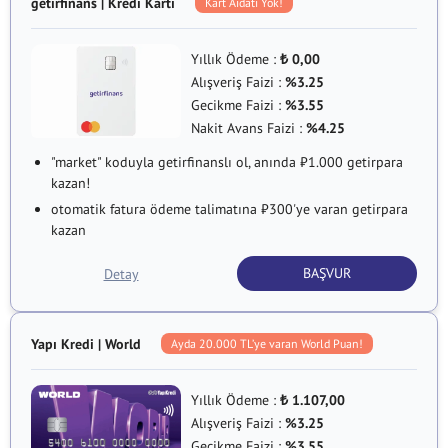
getirfinans | Kredi Kartı
Kart Aidatı Yok!
Yıllık Ödeme :
0,00
₺
Alışveriş Faizi :
%3.25
Gecikme Faizi :
%3.55
Nakit Avans Faizi :
%4.25
"market" koduyla getirfinanslı ol, anında ₺1.000 getirpara
kazan!
otomatik fatura ödeme talimatına ₺300'ye varan getirpara
kazan
BAŞVUR
Detay
Yapı Kredi | World
Ayda 20.000 TL’ye varan World Puan!
Yıllık Ödeme :
1.107,00
₺
Alışveriş Faizi :
%3.25
Gecikme Faizi :
%3.55