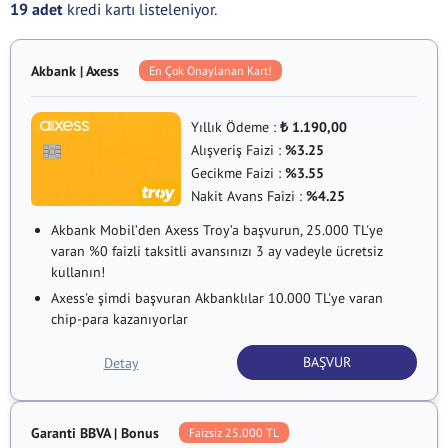
19
adet
kredi kartı listeleniyor.
Akbank | Axess
En Çok Onaylanan Kart!
Yıllık Ödeme :
1.190,00
₺
Alışveriş Faizi :
%3.25
Gecikme Faizi :
%3.55
Nakit Avans Faizi :
%4.25
Akbank Mobil’den Axess Troy’a başvurun, 25.000 TL'ye
varan %0 faizli taksitli avansınızı 3 ay vadeyle ücretsiz
kullanın!
Axess'e şimdi başvuran Akbanklılar 10.000 TL'ye varan
chip-para kazanıyorlar
BAŞVUR
Detay
Garanti BBVA | Bonus
Faizsiz 25.000 TL