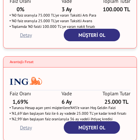
Faiz Oranı
Vade
Toplam Tutar
0%
3 Ay
100.000 TL
%0 faiz oranıyla 75.000 TL’ye varan Taksitli Artı Para
%0 faiz oranıyla 25.000 TL’ye varan Taksitli Avans
Toplamda %0 faizli 100.000 TL'ye varan nakit fırsatı
Detay
MÜŞTERİ OL
Avantajlı Fırsat
Faiz Oranı
Vade
Toplam Tutar
1,69%
6 Ay
25.000 TL
Turuncu Hesap açan yeni müşterilere%45’e varan Hoş Geldin Faizi
%1,69'dan başlayan faiz ile 6 ay vadede 25.000 TL'ye kadar kredi fırsatı
%2,99'dan başlayan faiz oranlarıyla 36 ay vadeli ihtiyaç kredisi
Detay
MÜŞTERİ OL