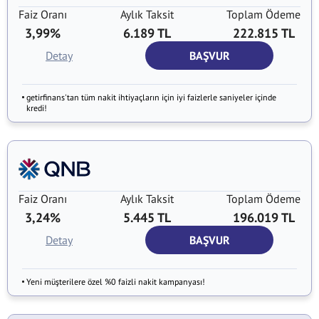
Faiz Oranı
Aylık Taksit
Toplam Ödeme
3,99%
6.189 TL
222.815 TL
Detay
BAŞVUR
getirfinans'tan tüm nakit ihtiyaçların için iyi faizlerle saniyeler içinde
kredi!
Faiz Oranı
Aylık Taksit
Toplam Ödeme
3,24%
5.445 TL
196.019 TL
Detay
BAŞVUR
Yeni müşterilere özel %0 faizli nakit kampanyası!