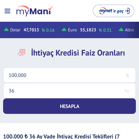
'e geç
Dolar
47,7013
Euro
55,1823
Altın
% 0.16
% 0.31
İhtiyaç Kredisi Faiz Oranları
HESAPLA
100.000
36 Ay Vade İhtiyaç Kredisi Teklifleri (7
₺