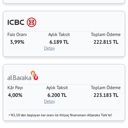
Faiz Oranı
Aylık Taksit
Toplam Ödeme
3,99%
6.189 TL
222.815 TL
Detay
Kâr Payı
Aylık Taksit
Toplam Ödeme
4,00%
6.200 TL
223.183 TL
Detay
%3,50'den başlayan kar oranı ile ihtiyaç finansmanı Albaraka Türk'te!