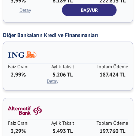
3,99%
6.189 TL
222.815 TL
Detay
BAŞVUR
Diğer Bankaların Kredi ve Finansmanları
Faiz Oranı
Aylık Taksit
Toplam Ödeme
2,99%
5.206 TL
187.424 TL
Detay
Faiz Oranı
Aylık Taksit
Toplam Ödeme
3,29%
5.493 TL
197.760 TL