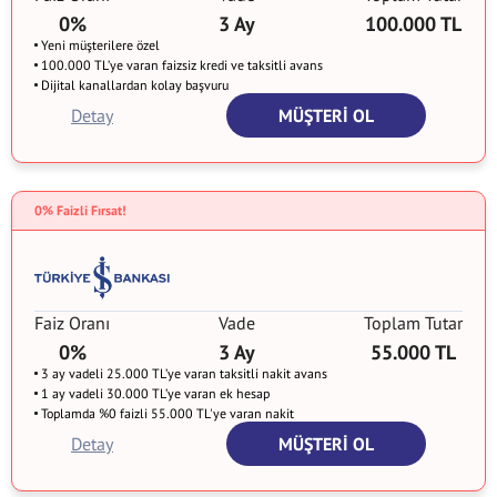
0%
3 Ay
100.000 TL
Yeni müşterilere özel
100.000 TL’ye varan faizsiz kredi ve taksitli avans
Dijital kanallardan kolay başvuru
Detay
MÜŞTERİ OL
0% Faizli Fırsat!
Faiz Oranı
Vade
Toplam Tutar
0%
3 Ay
55.000 TL
3 ay vadeli 25.000 TL’ye varan taksitli nakit avans
1 ay vadeli 30.000 TL’ye varan ek hesap
Toplamda %0 faizli 55.000 TL'ye varan nakit
Detay
MÜŞTERİ OL