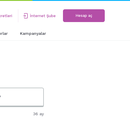
Hesap aç
retleri
İnternet Şube
rlar
Kampanyalar
36 ay