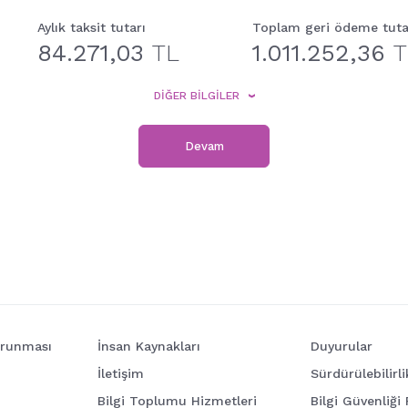
Aylık taksit tutarı
Toplam geri ödeme tuta
84.271,03
TL
1.011.252,36
T
DİĞER BİLGİLER
Devam
Korunması
İnsan Kaynakları
Duyurular
İletişim
Sürdürülebilirli
Bilgi Toplumu Hizmetleri
Bilgi Güvenliği 