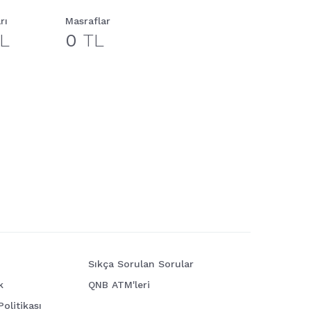
rı
Masraflar
L
0
TL
Sıkça Sorulan Sorular
k
QNB ATM'leri
Politikası