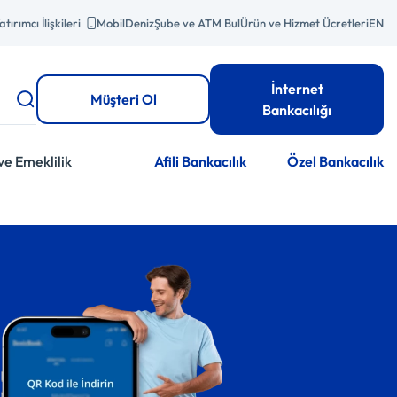
atırımcı İlişkileri
MobilDeniz
Şube ve ATM Bul
Ürün ve Hizmet Ücretleri
EN
İnternet
Müşteri Ol
Bankacılığı
ve Emeklilik
Afili Bankacılık
Özel Bankacılık