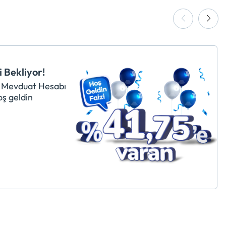
Geri
İleri
i Bekliyor!
i Mevduat Hesabı
oş geldin