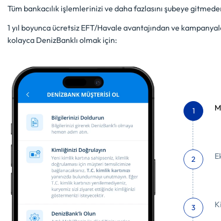
Tüm bankacılık işlemlerinizi ve daha fazlasını şubeye gitmede
1 yıl boyunca ücretsiz EFT/Havale avantajından ve kampanyal
kolayca DenizBanklı olmak için:
M
1
E
2
K
3