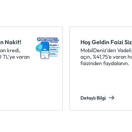
n Nakit!
Hoş Geldin Faizi Siz
an kredi,
MobilDeniz'den Vadel
0 TL’ye varan
açın, %41,75'e varan h
faizinden faydalanın.
Detaylı Bilgi