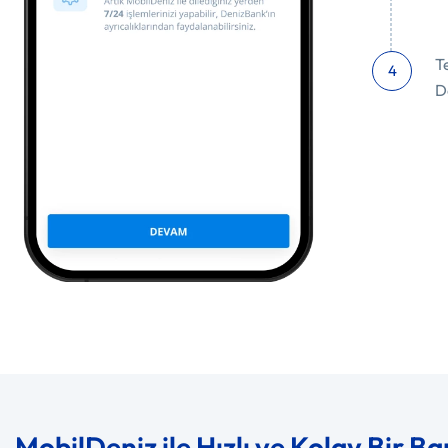
T
4
D
MobilDeniz ile Hızlı ve Kolay Bir Ba