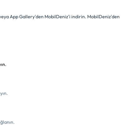
veya App Gallery'den MobilDeniz'i indirin. MobilDeniz'den
yın.
yın.
ağlanın.