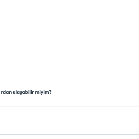
rdan ulaşabilir miyim?