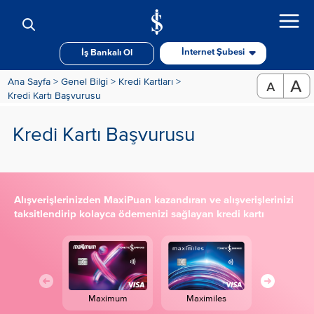
İnternet Şubesi
İş Bankalı Ol
Ana Sayfa >
Genel Bilgi >
Kredi Kartları >
Kredi Kartı Başvurusu
Kredi Kartı Başvurusu
Alışverişlerinizden MaxiPuan kazandıran ve alışverişlerinizi
taksitlendirip kolayca ödemenizi sağlayan kredi kartı
Maximum
Maximiles
Maximum