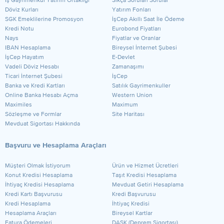
​İş Gayrimenkul Yatırım Ortaklığı
Sıkça Sorulan Sorular
Döviz Kurları
Yatırım Fonları
SGK Emeklilerine Promosyon
İşCep Akıllı Saat İle Ödeme
Kredi Notu
Eurobond Fiyatları
Nays
Fiyatlar ve Oranlar
IBAN Hesaplama
Bireysel İnternet Şubesi
İşCep Hayatım
E-Devlet
Vadeli Döviz Hesabı
Zamanaşımı
Ticari İnternet Şubesi
İşCep
Banka ve Kredi Kartları
Satılık Gayrimenkuller
Online Banka Hesabı Açma
Western Union
Maximiles
Maximum
Sözleşme ve Formlar
Site Haritası
Mevduat Sigortası Hakkında
Başvuru ve Hesaplama Araçları
Müşteri Olmak İstiyorum
Ürün ve Hizmet Ücretleri
Konut Kredisi Hesaplama
Taşıt Kredisi Hesaplama
İhtiyaç Kredisi Hesaplama
Mevduat Getiri Hesaplama
Kredi Kartı Başvurusu
Kredi Başvurusu
Kredi Hesaplama
İhtiyaç Kredisi
Hesaplama Araçları
Bireysel Kartlar
Fatura Ödemeleri
DASK (Deprem Sigortası)