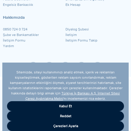
Engelsiz Bankacılık
Ek Hesap
Hakkımızda
0850 724 0 724
Diyalog Şubesi
Şube ve Bankamatikler
İletişim
İletişim Formu
İletişim Formu Takip
Yardım
© 2026 Türkiye İş Bankası A.Ş.
Yasal Uyarı
Güvenlik
Gizlilik Politikamız
Kişisel Verilerin Korunması
Bilgi Toplumu Hizmetleri
Çerez Ayarları