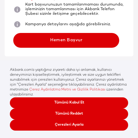
Kart başvurunuzun tamamlanmaması durumunda,
işleminizin tamamlanması için Akbank Telefon
Şubesi sizinle iletişime geçebilecektir.
Kampanya detaylarını aşağıda görebilirsiniz.
Hemen Başvur
İlk kez ticari kart alan
müşterilerimiz, bir yıl boyunca kart
aidatı ödemiyor!
İlk kez Axess Business sahibi
olanlar 15.000 TL'ye varan indirim
kazanıyor!