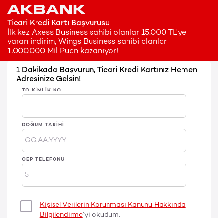
Ticari Kredi Kartı Başvurusu
İlk kez Axess Business sahibi olanlar 15.000 TL'ye
varan indirim, Wings Business sahibi olanlar
1.000.000 Mil Puan kazanıyor!
1 Dakikada Başvurun, Ticari Kredi Kartınız Hemen
Adresinize Gelsin!
TC KIMLIK NO
DOĞUM TARIHI
CEP TELEFONU
Kişisel Verilerin Korunması Kanunu Hakkında
Bilgilendirme
’yi okudum.