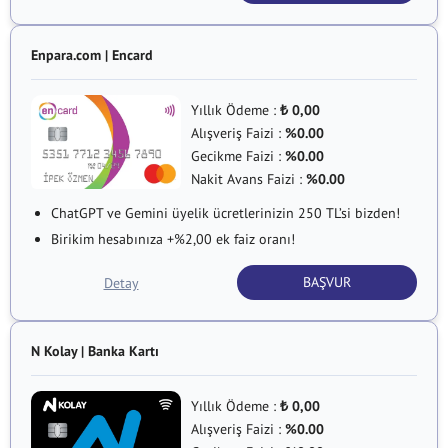
Enpara.com | Encard
Yıllık Ödeme :
0,00
₺
Alışveriş Faizi :
%0.00
Gecikme Faizi :
%0.00
Nakit Avans Faizi :
%0.00
ChatGPT ve Gemini üyelik ücretlerinizin 250 TL’si bizden!
Birikim hesabınıza +%2,00 ek faiz oranı!
BAŞVUR
Detay
N Kolay | Banka Kartı
Yıllık Ödeme :
0,00
₺
Alışveriş Faizi :
%0.00