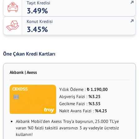
Taşıt Kredisi
3.49%
Konut Kredisi
3.45%
Öne Çıkan Kredi Kartları
Akbank | Axess
Yıllık Ödeme :
1.190,00
₺
Alışveriş Faizi :
%3.25
Gecikme Faizi :
%3.55
Nakit Avans Faizi :
%4.25
Akbank Mobil’den Axess Troy’a başvurun, 25.000 TL'ye
varan %0 faizli taksitli avansınızı 3 ay vadeyle ücretsiz
kullanın!