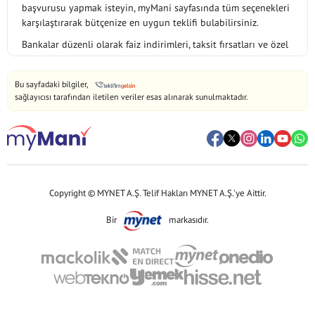
başvurusu yapmak isteyin, myMani sayfasında tüm seçenekleri
karşılaştırarak bütçenize en uygun teklifi bulabilirsiniz.
Bankalar düzenli olarak faiz indirimleri, taksit fırsatları ve özel
kampanyalar sunmaktadır. Bu kampanyaları takip etmek ve
doğru zamanda doğru ürünü seçmek, uzun vadede önemli
Bu sayfadaki bilgiler,
tasarruflar sağlamanıza yardımcı olur. myMani olarak amacımız,
sağlayıcısı tarafından iletilen veriler esas alınarak sunulmaktadır.
finansal kararlarınızı verirken ihtiyacınız olan bilgiye hızlı ve
kolay şekilde ulaşmanızı sağlamaktır.
Sayfamızda yer alan karşılaştırma araçları sayesinde farklı
bankaların tekliflerini yan yana görebilir, faiz oranlarını, vade
seçeneklerini ve ek avantajları değerlendirebilirsiniz. Böylece
zaman kaybetmeden en uygun finansal ürüne ulaşır, başvuru
Copyright © MYNET A.Ş. Telif Hakları MYNET A.Ş.'ye Aittir.
sürecinizi hızlandırabilirsiniz.
Bir
markasıdır.