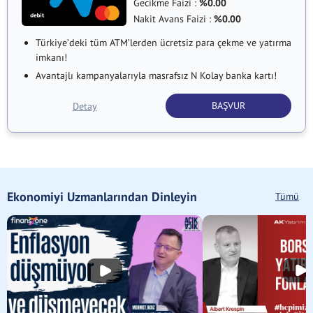
Gecikme Faizi :
%0.00
Nakit Avans Faizi :
%0.00
Türkiye’deki tüm ATM’lerden ücretsiz para çekme ve yatırma
imkanı!
Avantajlı kampanyalarıyla masrafsız N Kolay banka kartı!
BAŞVUR
Detay
Ekonomiyi Uzmanlarından Dinleyin
Tümü