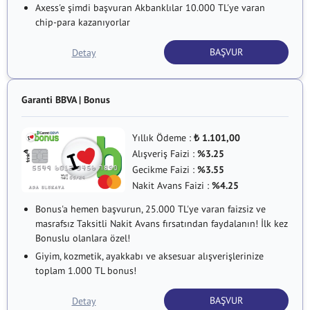
Axess'e şimdi başvuran Akbanklılar 10.000 TL'ye varan
chip-para kazanıyorlar
BAŞVUR
Detay
Garanti BBVA | Bonus
Yıllık Ödeme :
1.101,00
₺
Alışveriş Faizi :
%3.25
Gecikme Faizi :
%3.55
Nakit Avans Faizi :
%4.25
Bonus'a hemen başvurun, 25.000 TL'ye varan faizsiz ve
masrafsız Taksitli Nakit Avans fırsatından faydalanın! İlk kez
Bonuslu olanlara özel!
Giyim, kozmetik, ayakkabı ve aksesuar alışverişlerinize
toplam 1.000 TL bonus!
BAŞVUR
Detay