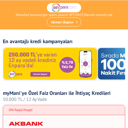
Masrafsız bankacılığın tadını çıkarın! EFT/FAST/Havale masrafı yok
Hemen Başvur
En avantajlı kredi kampanyaları
myMani'ye Özel Faiz Oranları ile İhtiyaç Kredileri
50.000 TL / 12 Ay Vade
0% Faizli Fırsat!