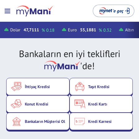
'e geç
Dolar
47,7111
Euro
55,1881
Altın
% 0.18
% 0.32
Bankaların en iyi teklifleri
'de!
İhtiyaç Kredisi
Taşıt Kredisi
Konut Kredisi
Kredi Kartı
Bankaların Müşterisi Ol
Kredi Karnesi